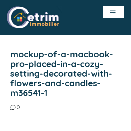
mockup-of-a-macbook-
pro-placed-in-a-cozy-
setting-decorated-with-
flowers-and-candles-
m36541-1
0