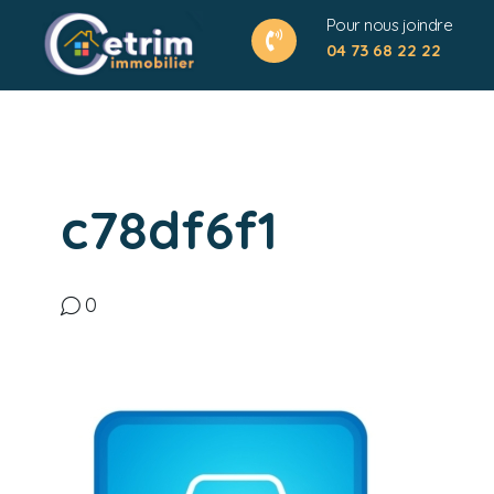
Pour nous joindre
04 73 68 22 22
c78df6f1
0