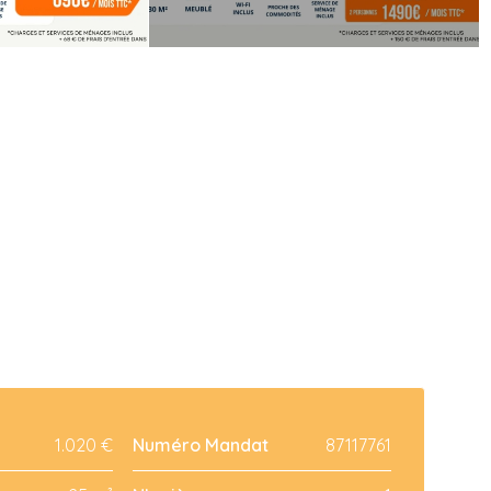
1.020 €
Numéro Mandat
87117761