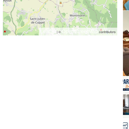
Leaflet
OpenStreetMap
| ©
contributors