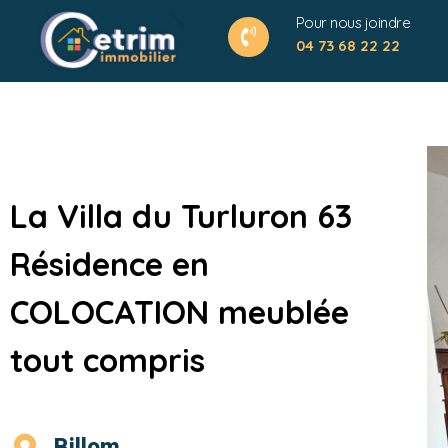
Pour nous joindre
04 73 68 22 22
La Villa du Turluron 63
Résidence en
COLOCATION meublée
tout compris
Billom