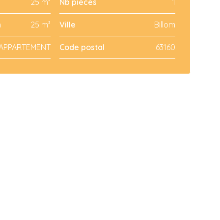
25 m²
Nb pièces
1
n
25 m²
Ville
Billom
APPARTEMENT
Code postal
63160