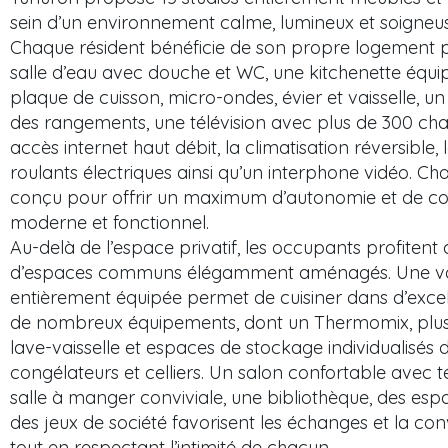
sein d’un environnement calme, lumineux et soigneu
Chaque résident bénéficie de son propre logement 
salle d’eau avec douche et WC, une kitchenette équip
plaque de cuisson, micro-ondes, évier et vaisselle, u
des rangements, une télévision avec plus de 300 cha
accès internet haut débit, la climatisation réversible,
roulants électriques ainsi qu’un interphone vidéo. C
conçu pour offrir un maximum d’autonomie et de co
moderne et fonctionnel.
Au-delà de l’espace privatif, les occupants profitent
d’espaces communs élégamment aménagés. Une vast
entièrement équipée permet de cuisiner dans d’excel
de nombreux équipements, dont un Thermomix, plusi
lave-vaisselle et espaces de stockage individualisés d
congélateurs et celliers. Un salon confortable avec t
salle à manger conviviale, une bibliothèque, des esp
des jeux de société favorisent les échanges et la conv
tout en respectant l’intimité de chacun.