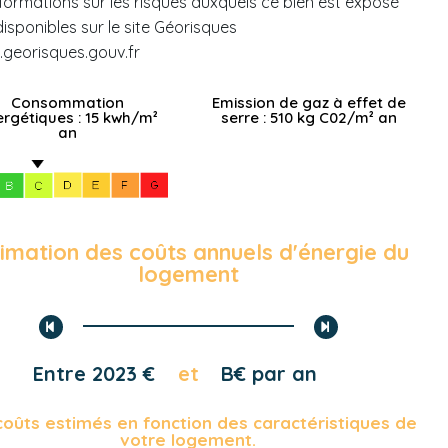
nformations sur les risques auxquels ce bien est exposé
disponibles sur le site Géorisques
.georisques.gouv.fr
Consommation
Emission de gaz à effet de
rgétiques : 15 kwh/m²
serre : 510 kg C02/m² an
an
imation des coûts annuels d'énergie du
logement
Entre 2023 €
et
B€ par an
coûts estimés en fonction des caractéristiques de
votre logement.