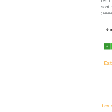
Les i
sont 
: www
éne
Est
Les 