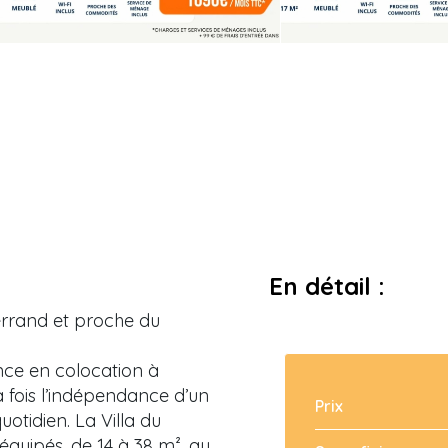
En détail :
errand et proche du
nce en colocation à
a fois l’indépendance d’un
Prix
uotidien. La Villa du
quipés, de 14 à 38 m², au