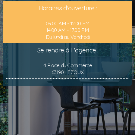
Horaires d'ouverture :
09.00 AM - 12.00 PM
14.00 AM - 17.00 PM
Du lundi au Vendredi
Se rendre à l 'agence :
4 Place du Commerce
63190 LEZOUX