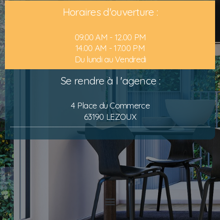
Horaires d'ouverture :
09.00 AM - 12.00 PM
14.00 AM - 17.00 PM
Du lundi au Vendredi
Se rendre à l 'agence :
4 Place du Commerce
63190 LEZOUX