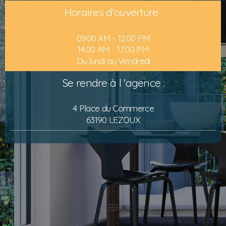
Horaires d'ouverture :
09.00 AM - 12.00 PM
14.00 AM - 17.00 PM
Du lundi au Vendredi
Se rendre à l 'agence :
4 Place du Commerce
63190 LEZOUX