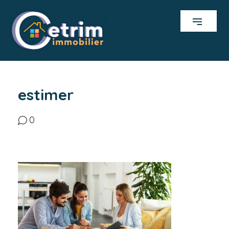
estimer
0