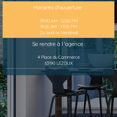
Horaires d'ouverture :
09.00 AM - 12.00 PM
14.00 AM - 17.00 PM
Du lundi au Vendredi
Se rendre à l 'agence :
4 Place du Commerce
63190 LEZOUX