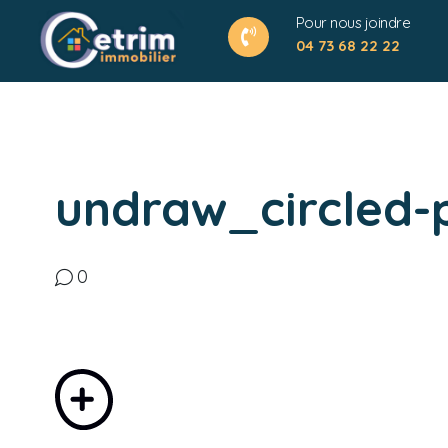
Pour nous joindre
04 73 68 22 22
undraw_circled-
0