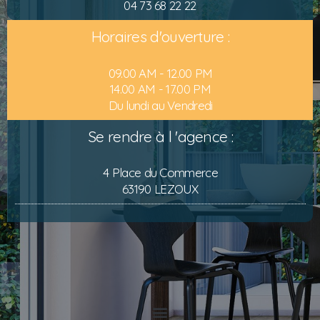
04 73 68 22 22
Horaires d'ouverture :
09.00 AM - 12.00 PM
14.00 AM - 17.00 PM
Du lundi au Vendredi
Se rendre à l 'agence :
4 Place du Commerce
63190 LEZOUX