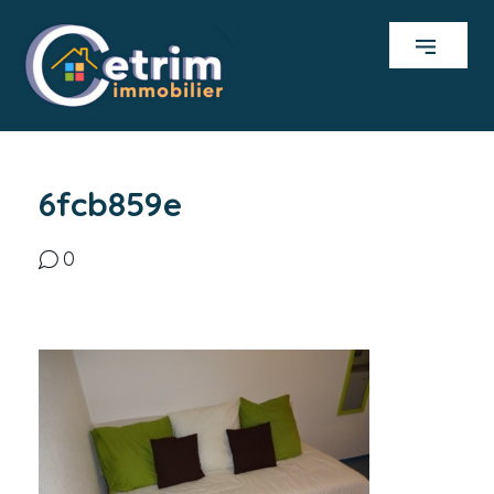
6fcb859e
0