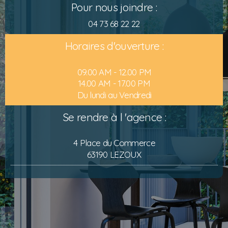
Pour nous joindre :
04 73 68 22 22
Horaires d'ouverture :
09.00 AM - 12.00 PM
14.00 AM - 17.00 PM
Du lundi au Vendredi
Se rendre à l 'agence :
4 Place du Commerce
63190 LEZOUX