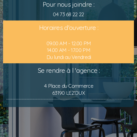
Pour nous joindre :
04 73 68 22 22
Horaires d'ouverture :
09.00 AM - 12.00 PM
14.00 AM - 17.00 PM
Du lundi au Vendredi
Se rendre à l 'agence :
4 Place du Commerce
63190 LEZOUX