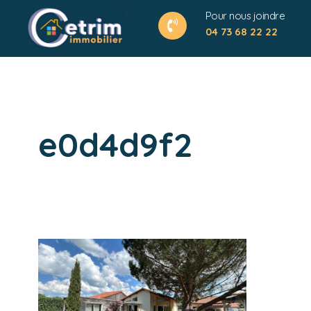
Pour nous joindre
04 73 68 22 22
e0d4d9f2