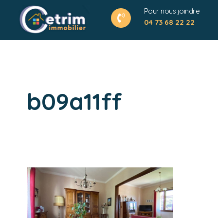
Pour nous joindre
04 73 68 22 22
b09a11ff