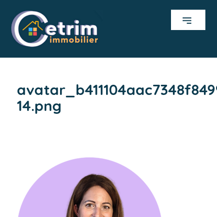
avatar_b411104aac7348f84
14.png