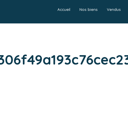
Accueil
Nos biens
Vendus
306f49a193c76cec23