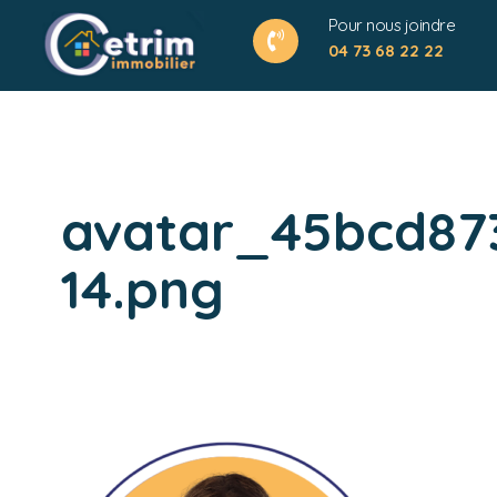
Pour nous joindre
04 73 68 22 22
avatar_45bcd87
14.png