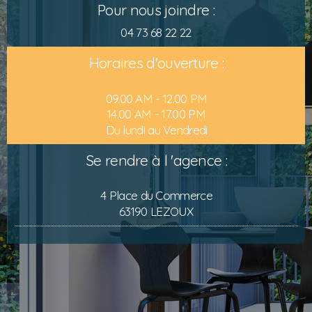
Pour nous joindre :
04 73 68 22 22
Horaires d'ouverture :
09.00 AM - 12.00 PM
14.00 AM - 17.00 PM
Du lundi au Vendredi
Se rendre à l 'agence :
4 Place du Commerce
63190 LEZOUX