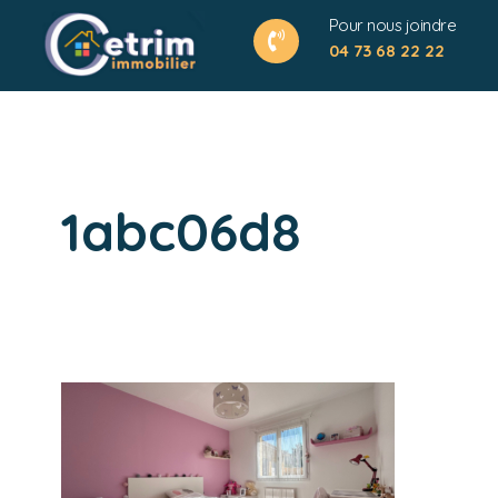
Pour nous joindre
04 73 68 22 22
1abc06d8